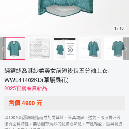
1
/
10
純蠶絲喬其紗柔美女前短後長五分袖上衣-
WWL41402KD(草履蟲花)
2025官網春夏新品
售價
4980
元
以100%純蠶絲織造而成的喬其紗，兼具親膚、透氣、吸濕排汗等
優秀面料特性，無坊間雪紡紗的黏膩悶熱感，布性輕盈，隨興營造