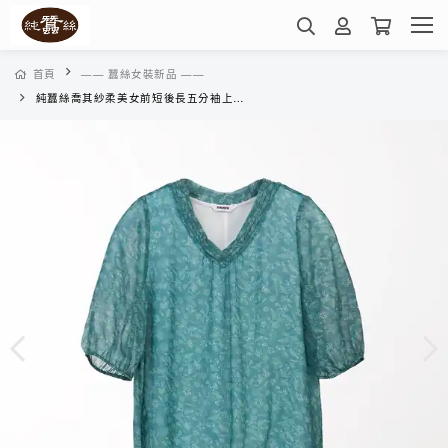
首頁
—— 蠶絲女裝新品 ——
純蠶絲喬其紗柔美女前短後長五分袖上衣-WWL41402KD(草履蟲花)