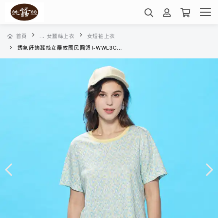
首頁
... 女蠶絲上衣
女短袖上衣
透氣舒適蠶絲女羅紋國民圓領T-WWL3CV03L8(檸檬蘇打)