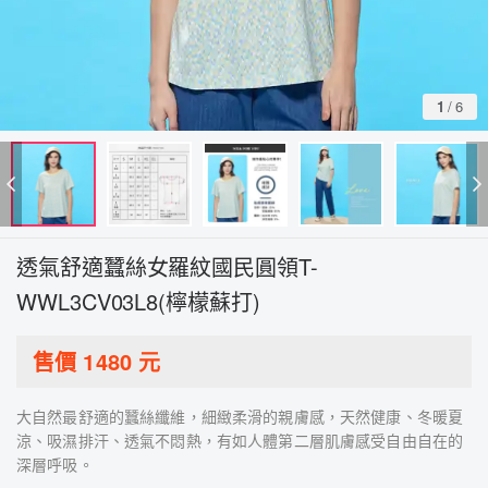
1
/
6
透氣舒適蠶絲女羅紋國民圓領T-
WWL3CV03L8(檸檬蘇打)
售價
1480
元
大自然最舒適的蠶絲纖維，細緻柔滑的親膚感，天然健康、冬暖夏
涼、吸濕排汗、透氣不悶熱，有如人體第二層肌膚感受自由自在的
深層呼吸。