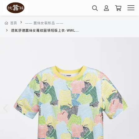
首頁
—— 蠶絲女裝新品 ——
透氣舒適蠶絲女羅紋圓領短版上衣-WWL3BT21LG(衣蝶-彩)