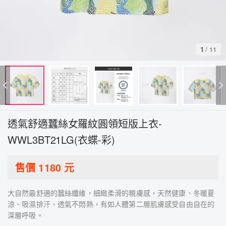
1
/
11
透氣舒適蠶絲女羅紋圓領短版上衣-
WWL3BT21LG(衣蝶-彩)
售價
1180
元
大自然最舒適的蠶絲纖維，細緻柔滑的親膚感，天然健康、冬暖夏
涼、吸濕排汗、透氣不悶熱，有如人體第二層肌膚感受自由自在的
深層呼吸。