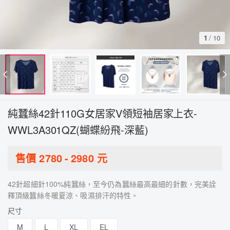
1
/
10
純蠶絲42針110G女居家V領短袖居家上衣-
WWL3A301QZ(蝴蝶紛飛-深藍)
售價
2780
-
2980
元
42針超細針100%純蠶絲，至今仍為蠶絲最高最細的針數，完美詮
釋頂級蠶絲冬暖夏涼、吸濕排汗的特性。
尺寸
M
L
XL
EL