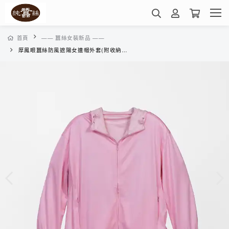
首頁
—— 蠶絲女裝新品 ——
厚鳳眼蠶絲防風遮陽女連帽外套(附收納袋)-WWK2BL0327(桃花粉)