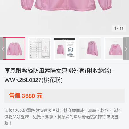
1
/
11
厚鳳眼蠶絲防風遮陽女連帽外套(附收納袋)-
WWK2BL0327(桃花粉)
售價
3680
元
頂級100%純蠶絲與特選吸濕排汗紗交織而成，親膚、輕盈、洗後
快乾又好整理，免燙不易皺，將蠶絲的頂級舒適感發揮得淋漓盡
致！