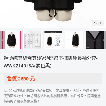
1
/
12
輕薄純蠶絲喬其紗V領開襟下擺綁繩長袖外套-
WWK214016A(素色黑)
售價
2680
元
以100%純蠶絲織造而成的喬其紗，兼具親膚、透氣、吸濕排汗等
優秀面料特性，無坊間雪紡紗的黏膩悶熱感，布性輕盈，隨興營造
獨特的多層次絲柔風格！