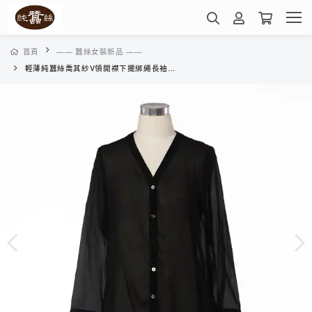
首頁
—— 蠶絲女裝新品 ——
輕薄純蠶絲喬其紗V領開襟下擺綁繩長袖外套-WWK214016A(素色黑)