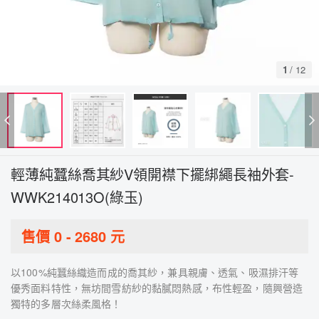
1
/
12
輕薄純蠶絲喬其紗V領開襟下擺綁繩長袖外套-
WWK214013O(綠玉)
售價
0
-
2680
元
以100%純蠶絲織造而成的喬其紗，兼具親膚、透氣、吸濕排汗等
優秀面料特性，無坊間雪紡紗的黏膩悶熱感，布性輕盈，隨興營造
獨特的多層次絲柔風格！