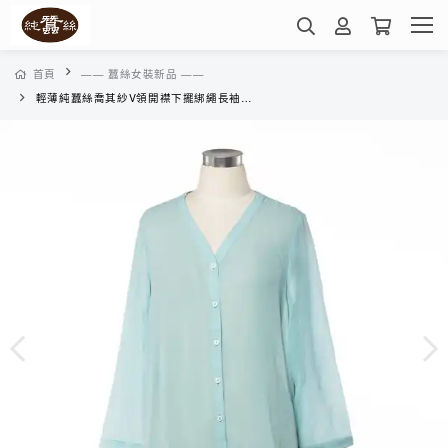
首頁
—— 蠶絲女裝新品 ——
輕薄純蠶絲喬其紗V領開襟下擺綁繩長袖外套-WWK214013O(綠玉)