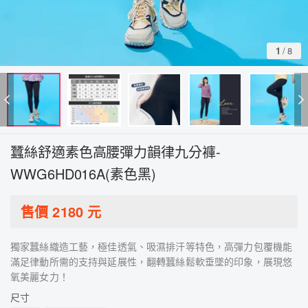
1
/
8
蠶絲舒適素色高腰彈力韻律九分褲-
WWG6HD016A(素色黑)
售價
2180
元
獨家蠶絲織造工藝，極佳透氣、吸濕排汗等特色，高彈力包覆機能
滿足律動所需的支持與延展性，翻轉蠶絲鬆軟垂墜的印象，展現悠
氧美麗女力！
尺寸