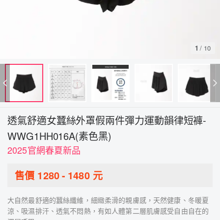
1
/
10
透氣舒適女蠶絲外罩假兩件彈力運動韻律短褲-
WWG1HH016A(素色黑)
2025官網春夏新品
售價
1280
-
1480
元
大自然最舒適的蠶絲纖維，細緻柔滑的親膚感，天然健康、冬暖夏
涼、吸濕排汗、透氣不悶熱，有如人體第二層肌膚感受自由自在的