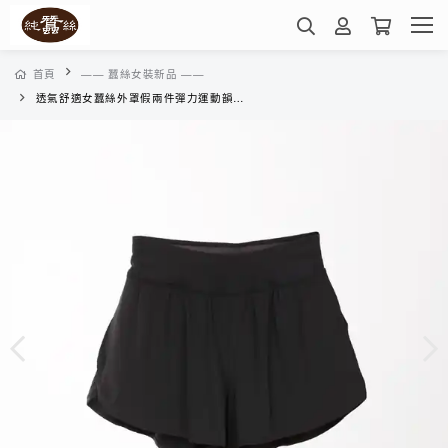
首頁
—— 蠶絲女裝新品 ——
透氣舒適女蠶絲外罩假兩件彈力運動韻律短褲-WWG1HH016A(素色黑)