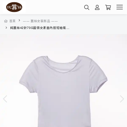
首頁
—— 蠶絲女裝新品 ——
純蠶絲42針70G圓領女素面內搭短袖衛生衣-WWC3A1106J(銀灰)