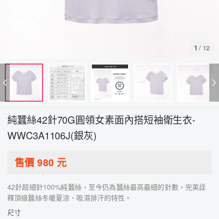
1
/
12
純蠶絲42針70G圓領女素面內搭短袖衛生衣-
WWC3A1106J(銀灰)
售價
980
元
42針超細針100%純蠶絲，至今仍為蠶絲最高最細的針數，完美詮
釋頂級蠶絲冬暖夏涼、吸濕排汗的特性。
尺寸