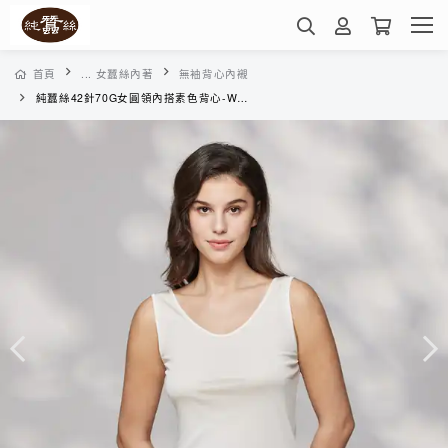
首頁
... 女蠶絲內著
無袖背心內襯
純蠶絲42針70G女圓領內搭素色背心-WWC2A1011A(白色)