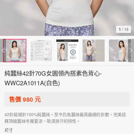
1
/
13
純蠶絲42針70G女圓領內搭素色背心-
WWC2A1011A(白色)
售價
980
元
42針超細針100%純蠶絲，至今仍為蠶絲最高最細的針數，完美詮
釋頂級蠶絲冬暖夏涼、吸濕排汗的特性。
尺寸