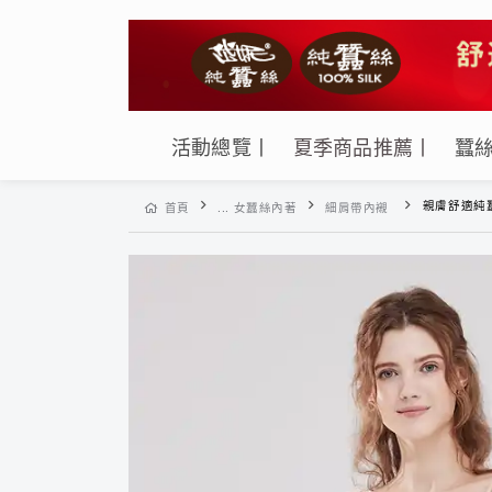
活動總覽丨
夏季商品推薦丨
蠶
親膚舒適純蠶絲42針70G
首頁
... 女蠶絲內著
細肩帶內襯