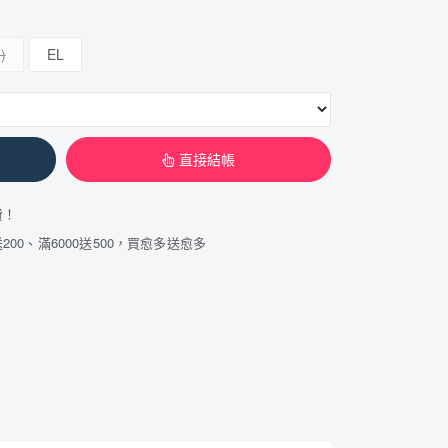
EL
直接結帳
費！
200、滿6000送500，買愈多送愈多