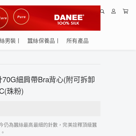
絲男裝丨
蠶絲保養品丨
所有產品
70G細肩帶Bra背心(附可拆卸
C(珠粉)
，至今仍為蠶絲最高最細的針數，完美詮釋頂級蠶
性。