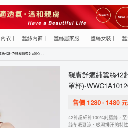
絲內衣丨
蠶絲內褲丨
蠶絲居家服丨
蠶絲女裝丨
蠶
細肩帶Bra背心(附可拆卸罩杯)-WWC1A1012C(珠粉)
親膚舒適純蠶絲42針
罩杯)-WWC1A1012
售價
1280
-
1480
元
42針超細針100%純蠶絲
絲冬暖夏涼、吸濕排汗的特