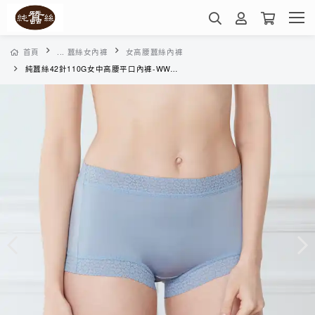
首頁
... 蠶絲女內褲
女高腰蠶絲內褲
純蠶絲42針110G女中高腰平口內褲-WWA5A3019U(霧藍)