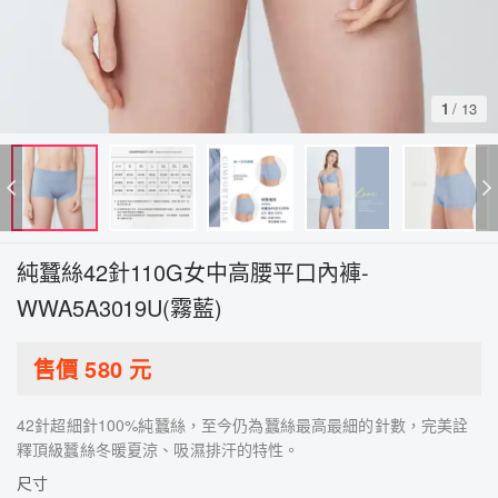
1
/
13
純蠶絲42針110G女中高腰平口內褲-
WWA5A3019U(霧藍)
售價
580
元
42針超細針100%純蠶絲，至今仍為蠶絲最高最細的針數，完美詮
釋頂級蠶絲冬暖夏涼、吸濕排汗的特性。
尺寸