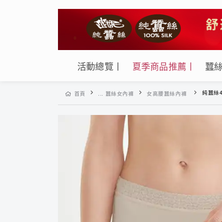
活動總覽丨
夏季商品推薦丨
蠶
純蠶絲42針
首頁
... 蠶絲女內褲
女高腰蠶絲內褲