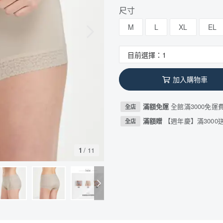
尺寸
M
L
XL
EL
加入購物車
滿額免運
全館滿3000免運
全店
滿額贈
【週年慶】滿3000送
全店
1
/
11