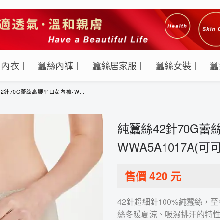
絲內衣丨
蠶絲內褲丨
蠶絲居家服丨
蠶絲女裝丨
蠶
70G蕾絲高腰平口女內褲-WWA5A1017A(可可)
純蠶絲42針70G蕾
WWA5A1017A(可可
售價
420
元
42針超細針100%純蠶絲
絲冬暖夏涼、吸濕排汗的特