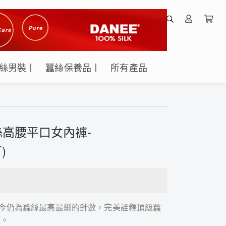
絲男裝丨
蠶絲保養品丨
所有產品
絲高腰平口女內褲-
)
，至今仍為蠶絲最高最細的針數，完美詮釋頂級蠶
性。