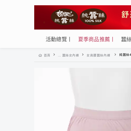
活動總覽丨
夏季商品推薦丨
蠶
純蠶絲42針
首頁
... 蠶絲女內褲
女高腰蠶絲內褲