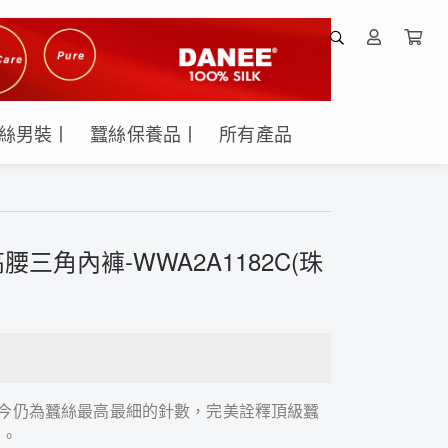
絲男裝丨
蠶絲保養品丨
所有產品
腰三角內褲-WWA2A1182C(珠
，至今仍為蠶絲最高最細的針數，完美詮釋頂級蠶
性。