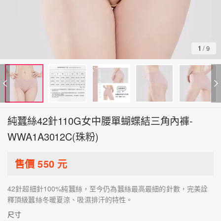
1
/
9
純蠶絲42針110G女中腰單蝴蝶結三角內褲-
WWA1A3012C(珠粉)
售價
550
元
42針超細針100%純蠶絲，至今仍為蠶絲最高最細的針數，完美詮
釋頂級蠶絲冬暖夏涼、吸濕排汗的特性。
尺寸