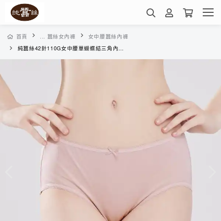
首頁
... 蠶絲女內褲
女中腰蠶絲內褲
純蠶絲42針110G女中腰單蝴蝶結三角內褲-WWA1A3012C(珠粉)