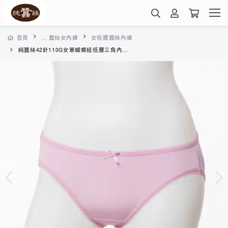
首頁
... 蠶絲女內褲
女低腰蠶絲內褲
純蠶絲42針110G女單蝴蝶結低腰三角內褲-WWA0A3305E(櫻花粉)