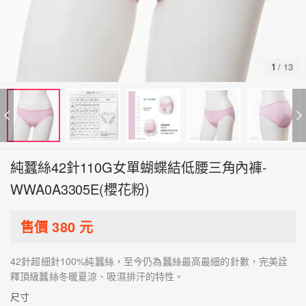
1
/
13
純蠶絲42針110G女單蝴蝶結低腰三角內褲-
WWA0A3305E(櫻花粉)
售價
380
元
42針超細針100%純蠶絲，至今仍為蠶絲最高最細的針數，完美詮
釋頂級蠶絲冬暖夏涼、吸濕排汗的特性。
尺寸