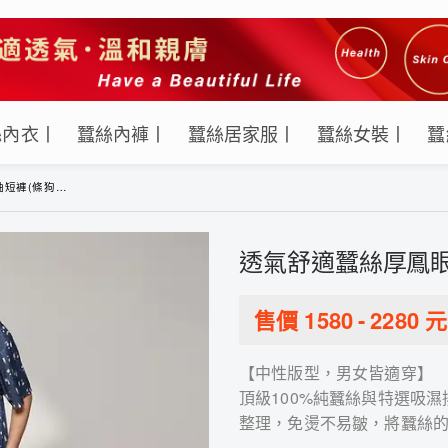
絲內衣丨
蠶絲內褲丨
蠶絲居家服丨
蠶絲女裝丨
蠶
條狗波點-紅)
透氣舒適蠶絲厚鳳眼
售價
1580
-
2280
元
【中性版型，男女皆適穿】
頂級100%純蠶絲與特選吸
整理，免燙不易皺，將蠶絲