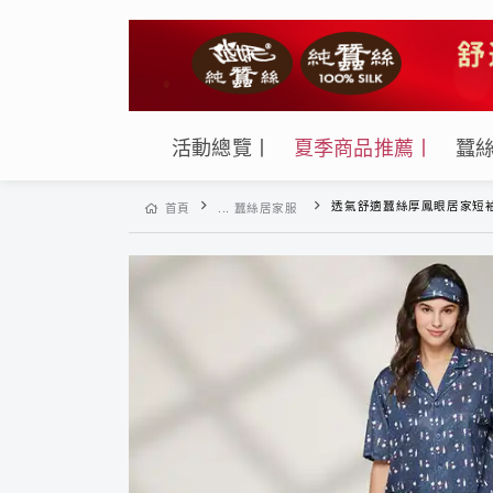
活動總覽丨
夏季商品推薦丨
蠶
透氣舒適蠶絲厚鳳眼居家短袖短褲(
首頁
... 蠶絲居家服