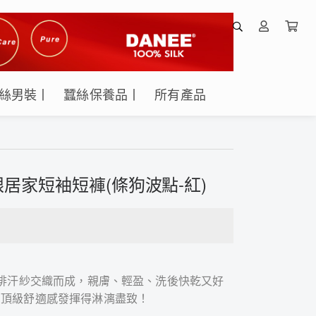
絲男裝丨
蠶絲保養品丨
所有產品
居家短袖短褲(條狗波點-紅)
濕排汗紗交織而成，親膚、輕盈、洗後快乾又好
的頂級舒適感發揮得淋漓盡致！