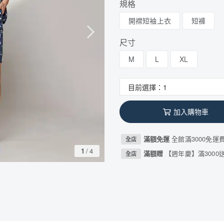
規格
開襟短袖上衣
短褲
尺寸
M
L
XL
加入購物車
滿額免運
全館滿3000免運
全店
1
/
4
滿額贈
【週年慶】滿3000送
全店