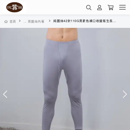
純蠶絲42針110G男素色褲口收邊衛生長褲-WMCAA30166(鉑銀灰)
首頁
... 男蠶絲內著