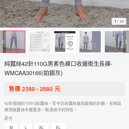
1
/
10
純蠶絲42針110G男素色褲口收邊衛生長褲-
WMCAA30166(鉑銀灰)
售價
2380
-
2580
元
42針超細針100%純蠶絲，至今仍為蠶絲最高最細的針數，完美詮
釋頂級蠶絲冬暖夏涼、吸濕排汗的特性。
尺寸
M
L
XL
EL