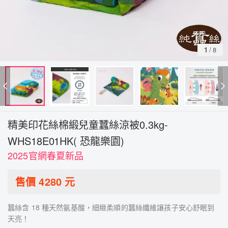
1
/
8
精美印花絲棉緞兒童蠶絲涼被0.3kg-
WHS18E01HK( 恐龍樂園)
2025官網春夏新品
售價
4280
元
蠶絲含 18 種天然氨基酸，細緻柔順的蠶絲纖維讓孩子安心舒眠到
天亮！