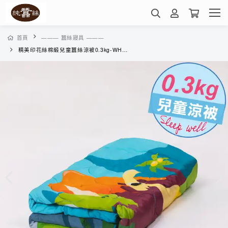
首頁
——— 蠶絲寢具 ———
精美印花絲棉緞兒童蠶絲涼被0.3kg-WHS18E01HK( 恐龍樂園)