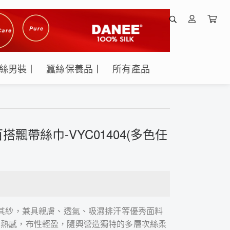
絲男裝丨
蠶絲保養品丨
所有產品
飄帶絲巾-VYC01404(多色任
喬其紗，兼具親膚、透氣、吸濕排汗等優秀面料
悶熱感，布性輕盈，隨興營造獨特的多層次絲柔