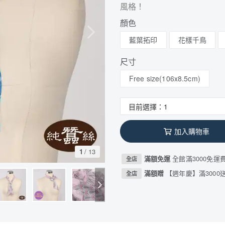
風格！
顏色
藍葉拓印
花樣千鳥
尺寸
Free size(106x8.5cm)
加入購物車
1
/
13
滿額免運
全館滿3000免運
全店
滿額贈
【週年慶】滿3000送
全店