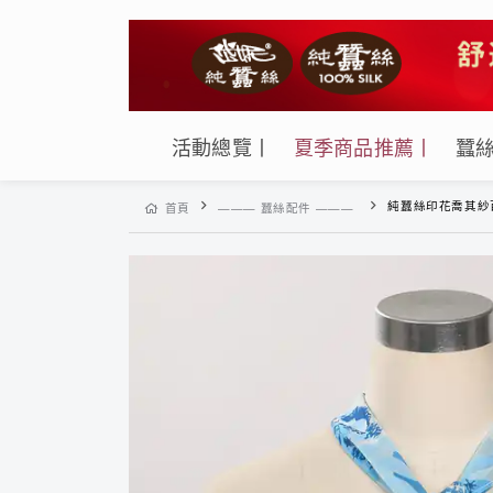
活動總覽丨
夏季商品推薦丨
蠶
純蠶絲印花喬其紗百搭飄帶絲
首頁
——— 蠶絲配件 ———