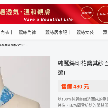
絲內衣丨
蠶絲內褲丨
蠶絲居家服丨
蠶絲女裝丨
蠶
巾-VYC01404(多色任選)
純蠶絲印花喬其紗百搭
選)
售價
480
元
以100%純蠶絲織造而成的
特性，無坊間雪紡紗的黏膩