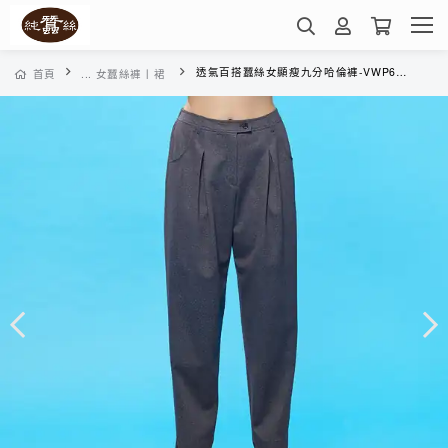
透氣百搭蠶絲女顯瘦九分哈倫褲-VWP6CT05RS(仿毛呢-灰)
首頁
... 女蠶絲褲丨裙