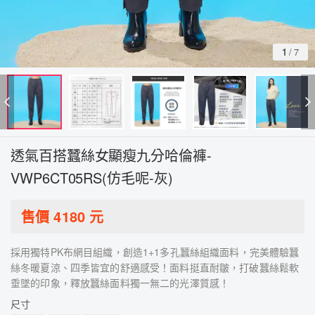
1
/
7
透氣百搭蠶絲女顯瘦九分哈倫褲-
VWP6CT05RS(仿毛呢-灰)
售價
4180
元
採用獨特PK布網目組織，創造1+1多孔蠶絲組織面料，完美體驗蠶
絲冬暖夏涼、四季皆宜的舒適感受！面料挺直耐皺，打破蠶絲鬆軟
垂墜的印象，釋放蠶絲面料獨一無二的光澤質感！
尺寸