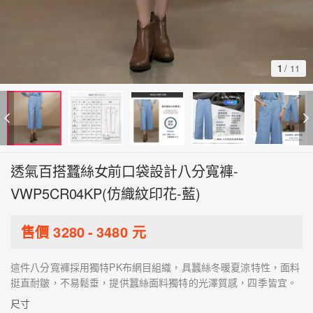
1
/
11
透氣百搭蠶絲女前口袋設計八分寬褲-
VWP5CR04KP(仿織紋印花-藍)
售價
3280
-
3480
元
這件八分寬褲採用獨特PK布網目組織，具蠶絲冬暖夏涼特性，面料
挺直耐皺，不易鬆垂，提供蠶絲面料獨特的光澤質感，四季皆宜。
尺寸