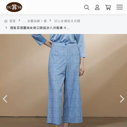
首頁
... 女蠶絲褲丨裙
(EL)女褲加大尺碼
透氣百搭蠶絲女前口袋設計八分寬褲-VWP5CR04KP(仿織紋印花-藍)