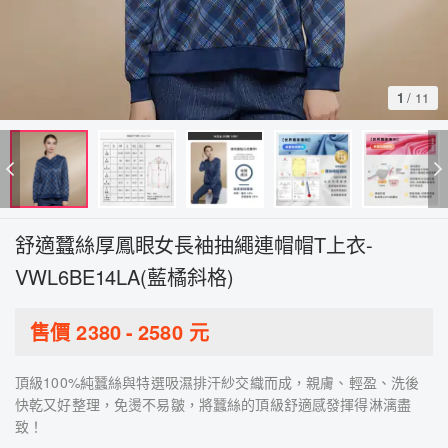
1
/
11
舒適蠶絲厚鳳眼女長袖抽繩連帽帽T上衣-
VWL6BE14LA(藍橘斜格)
售價
2380
-
2580
元
頂級100%純蠶絲與特選吸濕排汗紗交織而成，親膚、輕盈、洗後
快乾又好整理，免燙不易皺，將蠶絲的頂級舒適感發揮得淋漓盡
致！