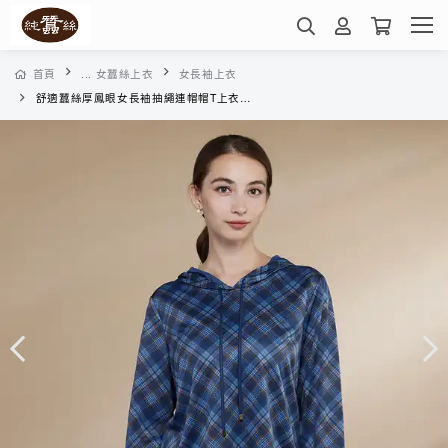
首頁
... 女蠶絲上衣
女長袖上衣
舒適蠶絲厚鳳眼女長袖抽繩連帽帽T上衣-VWL6BE14LA(藍橘斜格)