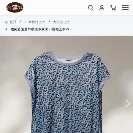
首頁
... 女蠶絲上衣
女短袖上衣
透氣舒適蠶絲厚鳳眼女束口短袖上衣-VWL3BE15N4(雲層豹紋-煙灰藍)