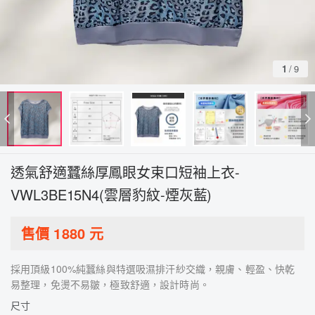
1
/
9
透氣舒適蠶絲厚鳳眼女束口短袖上衣-
VWL3BE15N4(雲層豹紋-煙灰藍)
售價
1880
元
採用頂級100%純蠶絲與特選吸濕排汗紗交織，親膚、輕盈、快乾
易整理，免燙不易皺，極致舒適，設計時尚。
尺寸