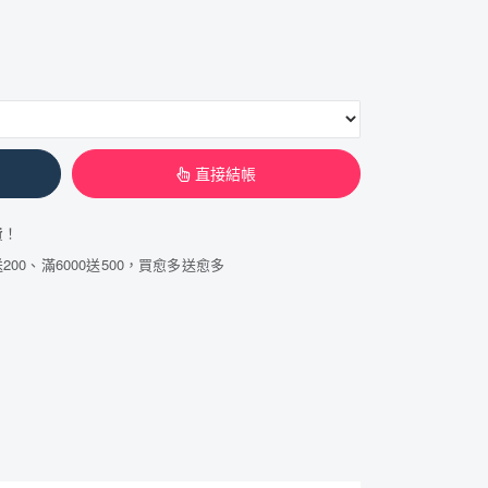
直接結帳
費！
200、滿6000送500，買愈多送愈多