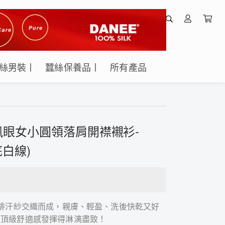
絲男裝丨
蠶絲保養品丨
所有產品
眼女小圓領落肩開襟襯衫-
底白線)
濕排汗紗交織而成，親膚、輕盈、洗後快乾又好
的頂級舒適感發揮得淋漓盡致！