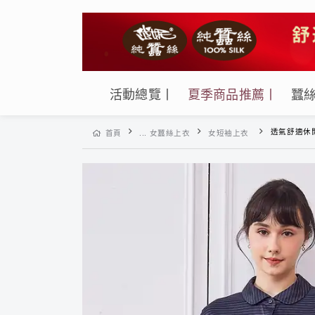
活動總覽丨
夏季商品推薦丨
蠶
透氣舒適休閒蠶絲鳳眼女
首頁
... 女蠶絲上衣
女短袖上衣