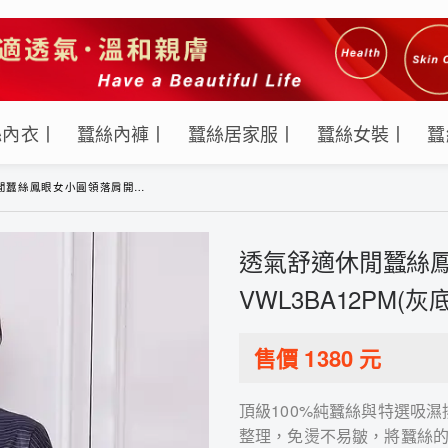
絲內衣丨
蠶絲內褲丨
蠶絲居家服丨
蠶絲女裝丨
蠶
小圓領落肩開襟襯衫-VWL3BA12PM(灰底白線)
透氣舒適休閒蠶絲鳳
VWL3BA12PM(灰
售價
1380
元
頂級100%純蠶絲與特選吸
整理，免燙不易皺，將蠶絲