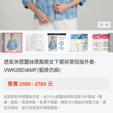
1
/
12
透氣休閒蠶絲厚鳳眼女下擺荷葉短版外套-
VWK2BE06MF(藍綠仿麻)
售價
2580
-
2780
元
這款透氣休閒蠶絲外套，由100%純蠶絲與吸濕排汗紗製成，親
膚、輕盈，吸濕快乾，免燙不易皺。簡約大U領設計與雙口袋，實
用又時尚，是日常穿搭的理想選擇。