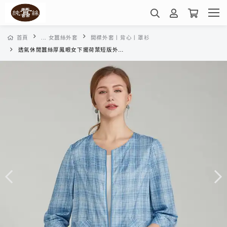
首頁
... 女蠶絲外套
開襟外套丨背心丨罩衫
透氣休閒蠶絲厚鳳眼女下擺荷葉短版外套-VWK2BE06MF(藍綠仿麻)