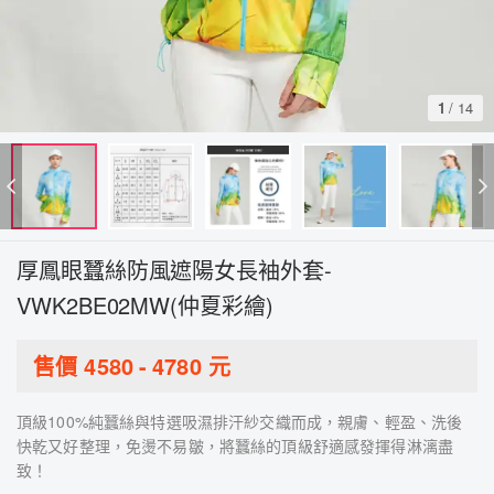
1
/
14
厚鳳眼蠶絲防風遮陽女長袖外套-
VWK2BE02MW(仲夏彩繪)
售價
4580
-
4780
元
頂級100%純蠶絲與特選吸濕排汗紗交織而成，親膚、輕盈、洗後
快乾又好整理，免燙不易皺，將蠶絲的頂級舒適感發揮得淋漓盡
致！