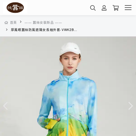
首頁
—— 蠶絲女裝新品 ——
厚鳳眼蠶絲防風遮陽女長袖外套-VWK2BE02MW(仲夏彩繪)