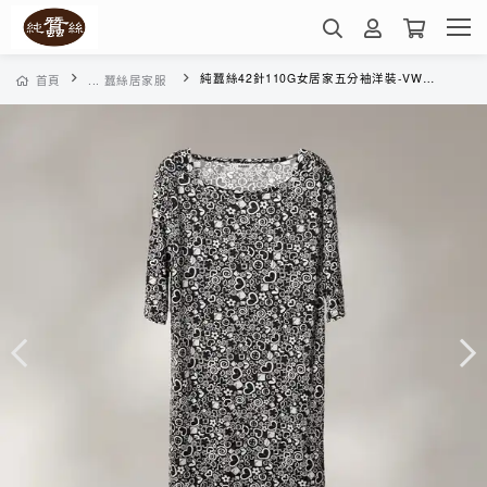
純蠶絲42針110G女居家五分袖洋裝-VWD3A301RE(愛心禮物-深灰)
首頁
... 蠶絲居家服