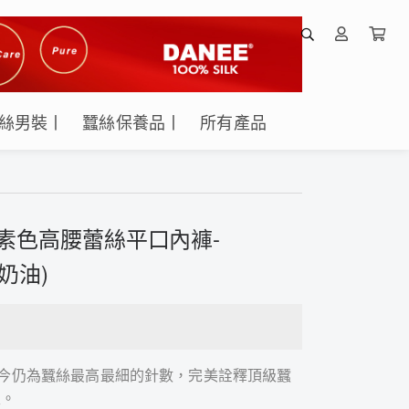
絲男裝丨
蠶絲保養品丨
所有產品
女素色高腰蕾絲平口內褲-
草奶油)
，至今仍為蠶絲最高最細的針數，完美詮釋頂級蠶
性。