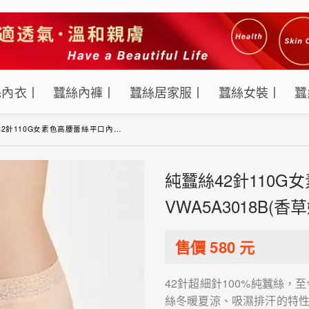
絲內衣丨
蠶絲內褲丨
蠶絲居家服丨
蠶絲女裝丨
蠶
10G女素色高腰蕾絲平口內褲-VWA5A3018B(香草奶油)
純蠶絲42針110G
VWA5A3018B(香
售價
580
元
42針超細針100%純蠶絲
絲冬暖夏涼、吸濕排汗的特