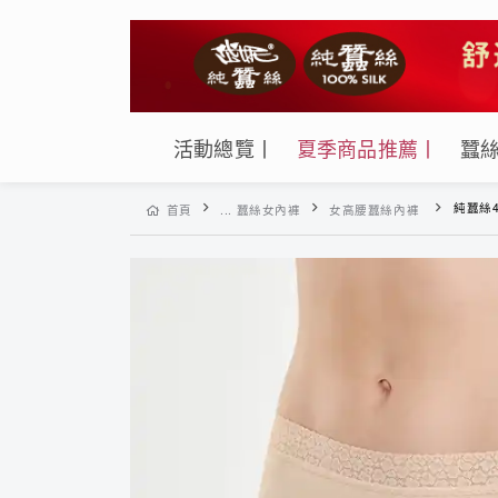
活動總覽丨
夏季商品推薦丨
蠶
純蠶絲42針1
首頁
... 蠶絲女內褲
女高腰蠶絲內褲