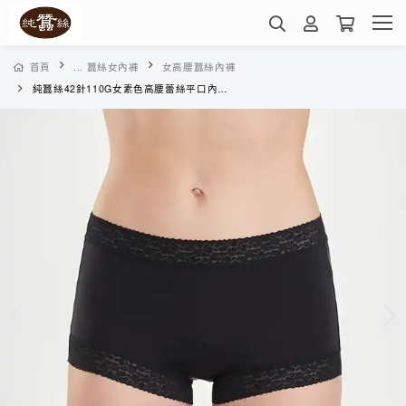
首頁
... 蠶絲女內褲
女高腰蠶絲內褲
純蠶絲42針110G女素色高腰蕾絲平口內褲-VWA5A3016A(素色黑)