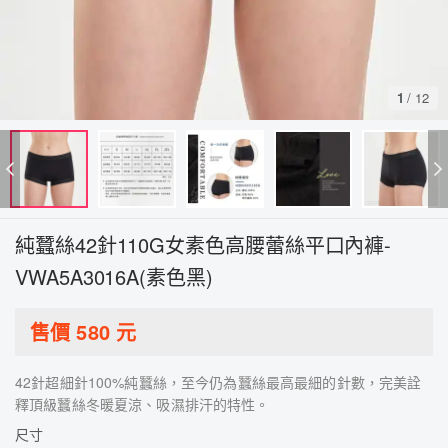
1
/
12
純蠶絲42針110G女素色高腰蕾絲平口內褲-
VWA5A3016A(素色黑)
售價
580
元
42針超細針100%純蠶絲，至今仍為蠶絲最高最細的針數，完美詮
釋頂級蠶絲冬暖夏涼、吸濕排汗的特性。
尺寸