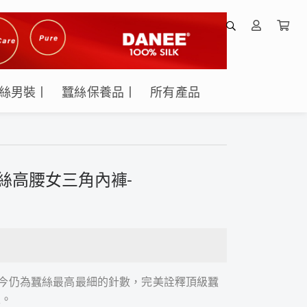
絲男裝丨
蠶絲保養品丨
所有產品
蕾絲高腰女三角內褲-
)
，至今仍為蠶絲最高最細的針數，完美詮釋頂級蠶
性。