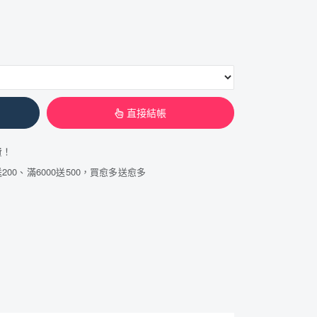
直接結帳
費！
200、滿6000送500，買愈多送愈多