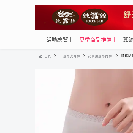
活動總覽丨
夏季商品推薦丨
蠶
純蠶絲42針
首頁
... 蠶絲女內褲
女高腰蠶絲內褲