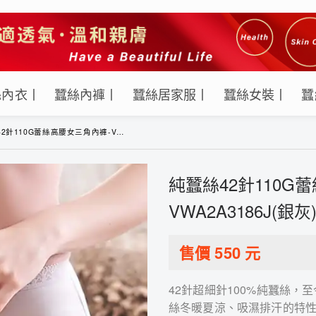
絲內衣丨
蠶絲內褲丨
蠶絲居家服丨
蠶絲女裝丨
蠶
110G蕾絲高腰女三角內褲-VWA2A3186J(銀灰)
純蠶絲42針110G
VWA2A3186J(銀灰
售價
550
元
42針超細針100%純蠶絲
絲冬暖夏涼、吸濕排汗的特