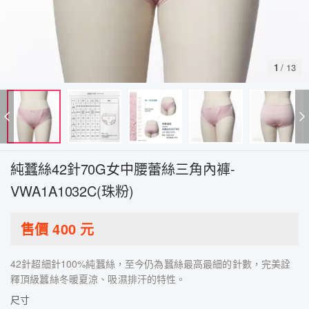
1
/
13
純蠶絲42針70G女中腰蕾絲三角內褲-
VWA1A1032C(珠粉)
售價
400
元
42針超細針100%純蠶絲，至今仍為蠶絲最高最細的針數，完美詮
釋頂級蠶絲冬暖夏涼、吸濕排汗的特性。
尺寸