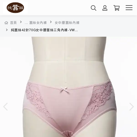
首頁
... 蠶絲女內褲
女中腰蠶絲內褲
純蠶絲42針70G女中腰蕾絲三角內褲-VWA1A1032C(珠粉)