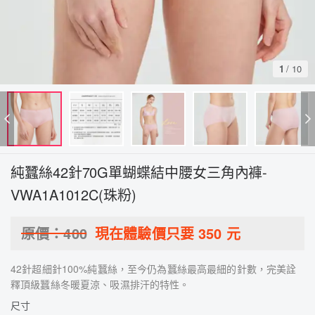
1
/
10
純蠶絲42針70G單蝴蝶結中腰女三角內褲-
VWA1A1012C(珠粉)
原價：
400
現在體驗價只要
350
元
42針超細針100%純蠶絲，至今仍為蠶絲最高最細的針數，完美詮
釋頂級蠶絲冬暖夏涼、吸濕排汗的特性。
尺寸