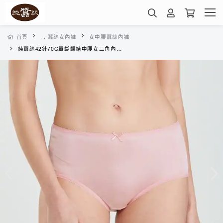
首頁
... 蠶絲女內褲
女中腰蠶絲內褲
純蠶絲42針70G單蝴蝶結中腰女三角內褲-VWA1A1012C(珠粉)