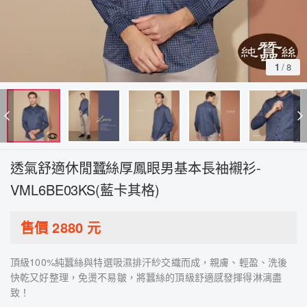
1
/
8
透氣舒適休閒蠶絲厚鳳眼男基本長袖襯衫-
VML6BE03KS(藍卡其格)
售價
2880
元
頂級100%純蠶絲與特選吸濕排汗紗交織而成，親膚、輕盈、洗後
快乾又好整理，免燙不易皺，將蠶絲的頂級舒適感發揮得淋漓盡
致！