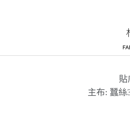
貼
主布: 蠶絲