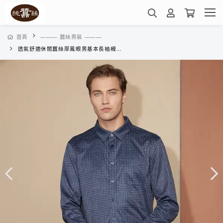
首頁
——— 蠶絲男裝 ———
透氣舒適休閒蠶絲厚鳳眼男基本長袖襯衫-VML6BE03KS(藍卡其格)