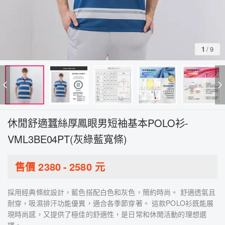
1
/
9
休閒舒適蠶絲厚鳳眼男短袖基本POLO衫-
VML3BE04PT(灰綠藍寬條)
售價
2380
-
2580
元
採用經典條紋設計，藍色搭配白色和灰色，簡約時尚。 舒適透氣且
耐穿，吸濕排汗功能優異，適合各季節穿著。 這款POLO衫既能展
現時尚感，又提供了極佳的舒適性，是日常和休閒活動的理想選