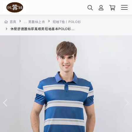
首頁
... 男蠶絲上衣
短袖T恤丨POLO衫
休閒舒適蠶絲厚鳳眼男短袖基本POLO衫-VML3BE04PT(灰綠藍寬條)