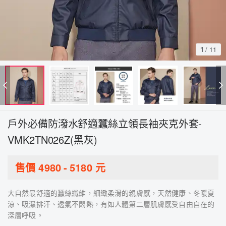
1
/
11
戶外必備防潑水舒適蠶絲立領長袖夾克外套-
VMK2TN026Z(黑灰)
售價
4980
-
5180
元
大自然最舒適的蠶絲纖維，細緻柔滑的親膚感，天然健康、冬暖夏
涼、吸濕排汗、透氣不悶熱，有如人體第二層肌膚感受自由自在的
深層呼吸。