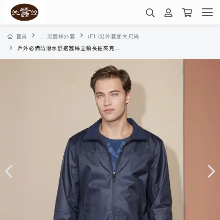
首頁
... 男蠶絲外套
(EL)男外套加大尺碼
戶外必備防潑水舒適蠶絲立領長袖夾克外套-VMK2TN026Z(黑灰)