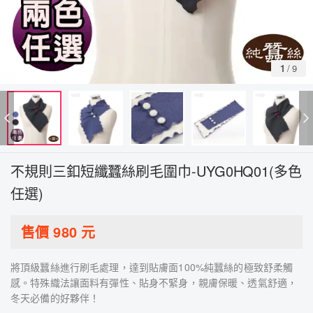
1
/
9
不規則三釦短纖蠶絲刷毛圍巾-UYG0HQ01(多色
任選)
售價
980
元
將頂級蠶絲進行刷毛處理，達到貼膚面100%純蠶絲的極致舒柔觸
感。特殊織法讓面料有彈性、貼身不緊身，親膚保暖、透氣舒適，
冬天必備的好夥伴！