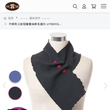
首頁
——— 蠶絲配件 ———
不規則三釦短纖蠶絲刷毛圍巾-UYG0HQ01(多色任選)