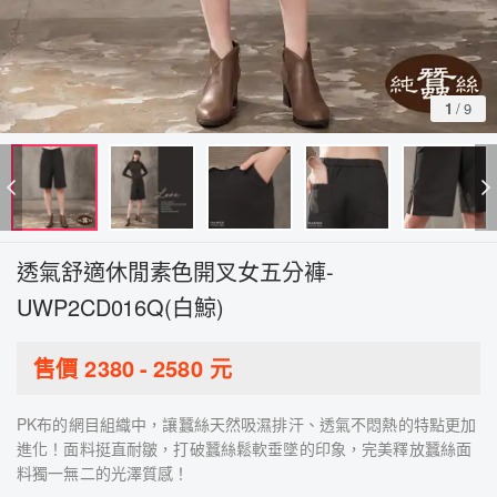
1
/
9
透氣舒適休閒素色開叉女五分褲-
UWP2CD016Q(白鯨)
售價
2380
-
2580
元
PK布的網目組織中，讓蠶絲天然吸濕排汗、透氣不悶熱的特點更加
進化！面料挺直耐皺，打破蠶絲鬆軟垂墜的印象，完美釋放蠶絲面
料獨一無二的光澤質感！