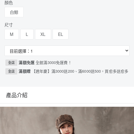
顏色
白鯨
尺寸
M
L
XL
EL
滿額免運
全館滿3000免運費！
全店
滿額贈
【週年慶】滿3000送200、滿6000送500，買愈多送愈多
全店
產品介紹