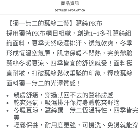
【獨一無二的蠶絲工藝】蠶絲PK布
採用獨特PK布網目組織，創造1+1多孔蠶絲組
織面料，夏季天然吸濕排汗、透氣乾爽，冬季
形成恆溫空氣層，肌膚保暖不悶熱，完美體驗
蠶絲冬暖夏涼、四季皆宜的舒適感受！面料挺
直耐皺，打破蠶絲鬆軟垂墜的印象，釋放蠶絲
面料獨一無二的光澤質感！
親膚舒適，穿過就回不去的蠶絲膚感
乾爽透氣，吸濕排汗保持身體乾爽舒適
冬暖夏涼，蠶絲獨一無二恆溫特性，四季皆完
美
輕鬆保養，耐用度更強，可機洗、免燙就能穿