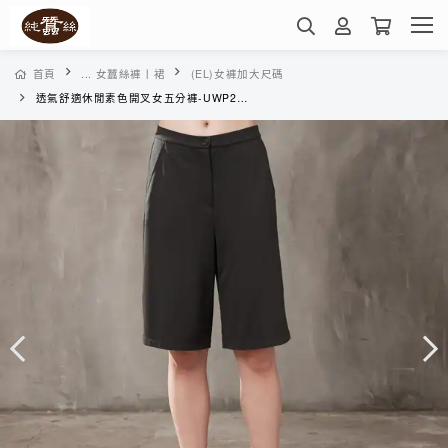
首頁
... 女蠶絲褲丨裙
(EL)女褲加大尺碼
透氣舒適休閒素色開叉女五分褲-UWP2CD016Q(白鯨)