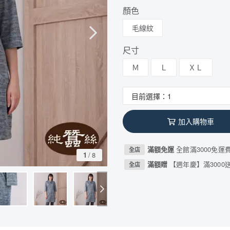
顏色
毛線紋
尺寸
Ｍ
Ｌ
ＸＬ
加入購物車
滿額免運
全館滿3000免運
全店
1
/
8
滿額贈
【週年慶】滿3000送
全店