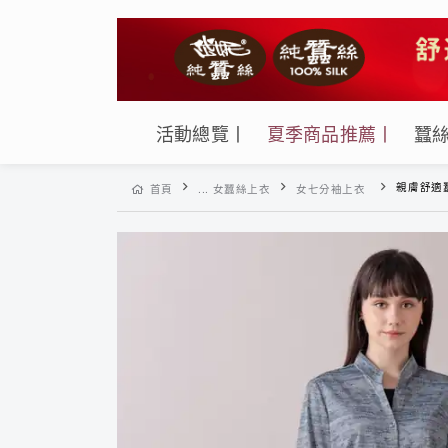
活動總覽丨
夏季商品推薦丨
蠶
親膚舒適蠶絲鳳眼
首頁
... 女蠶絲上衣
女七分袖上衣