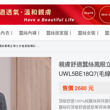
絲內衣丨
蠶絲內褲丨
蠶絲居家服丨
蠶絲女裝丨
蠶
立領七分袖長版襯衫-UWL5BE18Q7(毛線紋)
親膚舒適蠶絲鳳眼立
UWL5BE18Q7(毛
售價
2680
元
頂級舒適100%純蠶絲與特
蠶絲的頂級舒適感發揮得淋