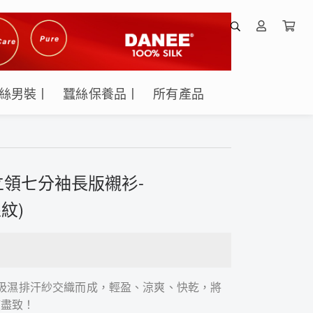
絲男裝丨
蠶絲保養品丨
所有產品
領七分袖長版襯衫-
線紋)
選吸濕排汗紗交織而成，輕盈、涼爽、快乾，將
漓盡致！