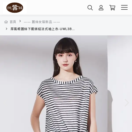
首頁
—— 蠶絲女裝新品 ——
厚鳳眼蠶絲下擺綁結法式袖上衣-UWL3BE06QL(灰點橫紋)