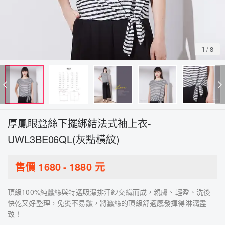
1
/
8
厚鳳眼蠶絲下擺綁結法式袖上衣-
UWL3BE06QL(灰點橫紋)
售價
1680
-
1880
元
頂級100%純蠶絲與特選吸濕排汗紗交織而成，親膚、輕盈、洗後
快乾又好整理，免燙不易皺，將蠶絲的頂級舒適感發揮得淋漓盡
致！