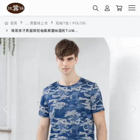
首頁
... 男蠶絲上衣
短袖T恤丨POLO衫
吸濕排汗男圓領短袖鳳眼蠶絲國民T-UML3BA04SV(藍迷彩)