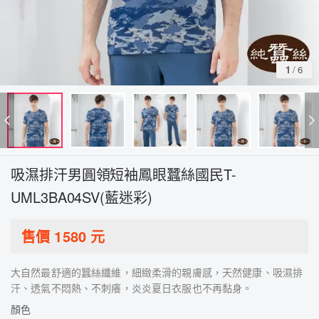
1
/
6
吸濕排汗男圓領短袖鳳眼蠶絲國民T-
UML3BA04SV(藍迷彩)
售價
1580
元
大自然最舒適的蠶絲纖維，細緻柔滑的親膚感，天然健康、吸濕排
汗、透氣不悶熱、不刺癢，炎炎夏日衣服也不再黏身。
顏色