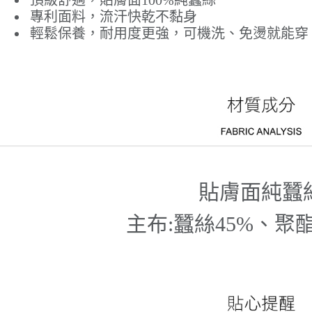
頂級舒適，貼膚面100%純蠶絲
專利面料，流汗快乾不黏身
輕鬆保養，耐用度更強，可機洗、免燙就能穿
貼膚面純蠶
主布:蠶絲45%、聚酯