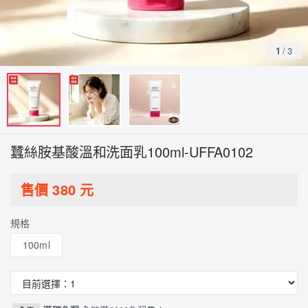
1
/
3
蠶絲胺基酸溫和洗面乳100ml-UFFA0102
售價
380
元
規格
100ml