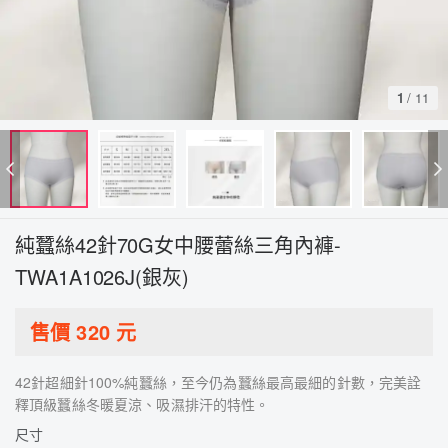
1
/
11
純蠶絲42針70G女中腰蕾絲三角內褲-
TWA1A1026J(銀灰)
售價
320
元
42針超細針100%純蠶絲，至今仍為蠶絲最高最細的針數，完美詮
釋頂級蠶絲冬暖夏涼、吸濕排汗的特性。
尺寸