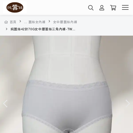
首頁
... 蠶絲女內褲
女中腰蠶絲內褲
純蠶絲42針70G女中腰蕾絲三角內褲-TWA1A1026J(銀灰)