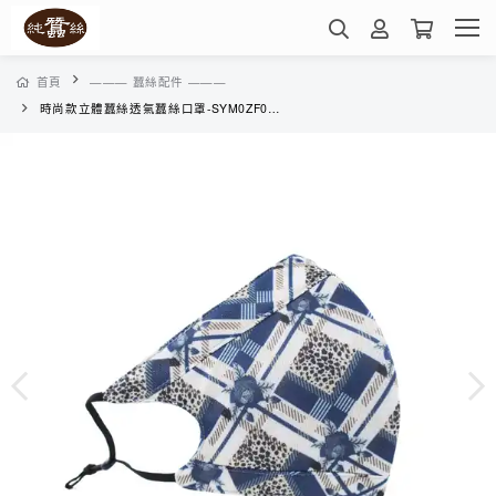
首頁
——— 蠶絲配件 ———
時尚款立體蠶絲透氣蠶絲口罩-SYM0ZF02R4(藍玫瑰豹紋格)