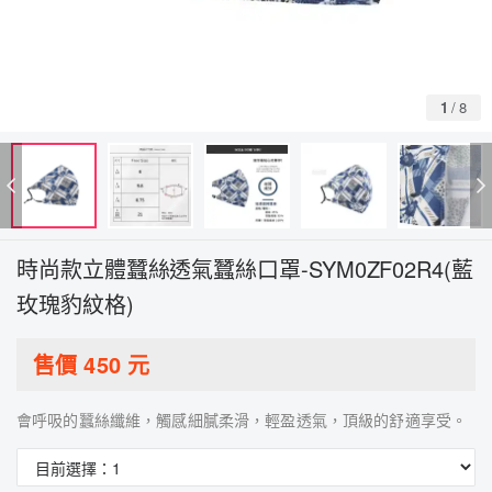
1
/
8
時尚款立體蠶絲透氣蠶絲口罩-SYM0ZF02R4(藍
玫瑰豹紋格)
售價
450
元
會呼吸的蠶絲纖維，觸感細膩柔滑，輕盈透氣，頂級的舒適享受。