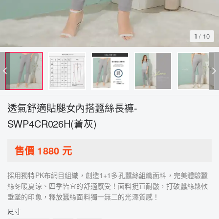
1
/
10
透氣舒適貼腿女內搭蠶絲長褲-
SWP4CR026H(蒼灰)
售價
1880
元
採用獨特PK布網目組織，創造1+1多孔蠶絲組織面料，完美體驗蠶
絲冬暖夏涼、四季皆宜的舒適感受！面料挺直耐皺，打破蠶絲鬆軟
垂墜的印象，釋放蠶絲面料獨一無二的光澤質感！
尺寸