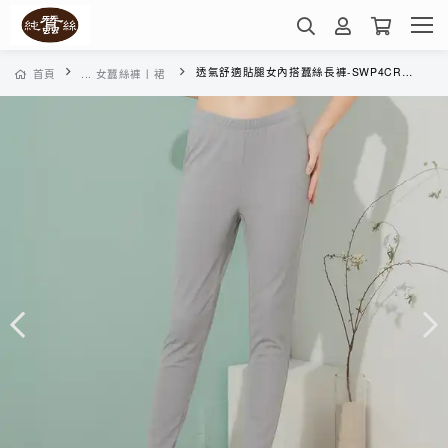
透氣舒適貼腿女內搭蠶絲長褲-SWP4CR026H(蒼灰)
首頁
... 女蠶絲褲丨裙