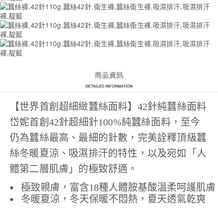
【世界首創超細緻蠶絲面料】42針純蠶絲面料
岱妮首創42針超細針100%純蠶絲面料，至今
仍為蠶絲最高、最細的針數，完美詮釋頂級蠶
絲冬暖夏涼、吸濕排汗的特性，以及宛如「人
體第二層肌膚」的極致舒適。
極致親膚，富含18種人體胺基酸溫柔呵護肌膚
冬暖夏涼，冬天保暖不悶熱，夏天透氣乾爽