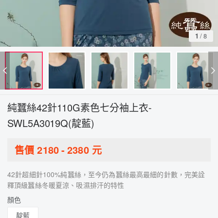
1
/
8
純蠶絲42針110G素色七分袖上衣-
SWL5A3019Q(靛藍)
售價
2180
-
2380
元
42針超細針100%純蠶絲，至今仍為蠶絲最高最細的針數，完美詮
釋頂級蠶絲冬暖夏涼、吸濕排汗的特性
顏色
靛藍