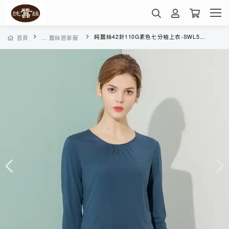
純蠶絲42針110G素色七分袖上衣-SWL5A3019Q(靛藍)
首頁
... 蠶絲居家服