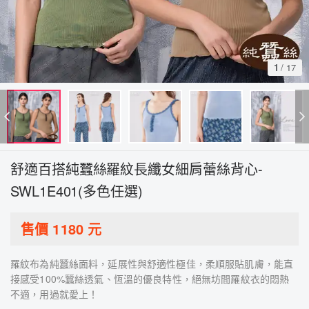
1
/
17
舒適百搭純蠶絲羅紋長纖女細肩蕾絲背心-
SWL1E401(多色任選)
售價
1180
元
羅紋布為純蠶絲面料，延展性與舒適性極佳，柔順服貼肌膚，能直
接感受100%蠶絲透氣、恆溫的優良特性，絕無坊間羅紋衣的悶熱
不適，用過就愛上！