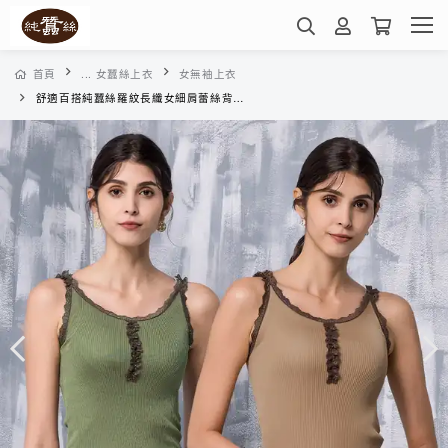
首頁
... 女蠶絲上衣
女無袖上衣
舒適百搭純蠶絲羅紋長纖女細肩蕾絲背心-SWL1E401(多色任選)