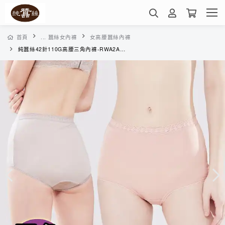
首頁
... 蠶絲女內褲
女高腰蠶絲內褲
純蠶絲42針110G高腰三角內褲-RWA2A318(多色任選)