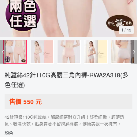
1
/
13
純蠶絲42針110G高腰三角內褲-RWA2A318(多
色任選)
售價
550
元
42針頂級110G純蠶絲，觸感細密耐穿升級！舒柔細緻，輕薄透
氣、吸濕快乾，貼身穿著不留尷尬褲痕，健康美觀一次擁有。
顏色