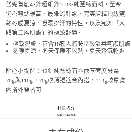
岱妮首創42針超細針100%純蠶絲面料，至今
仍為蠶絲最高、最細的針數，完美詮釋頂級蠶
絲冬暖夏涼、吸濕排汗的特性，以及宛如「人
體第二層肌膚」的極致舒適。
極致親膚，富含18種人體胺基酸溫柔呵護肌膚
冬暖夏涼，冬天保暖不悶熱，夏天透氣乾爽
貼心小提醒：42針純蠶絲面料依厚薄度分為
70g與110g，70g較薄透適合內搭，110g較厚實
內搭外穿皆可。