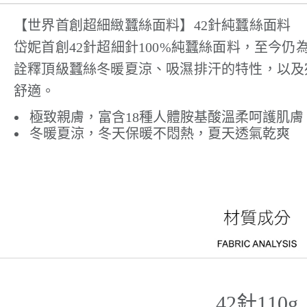
【世界首創超細緻蠶絲面料】42針純蠶絲面料
岱妮首創42針超細針100%純蠶絲面料，至今
詮釋頂級蠶絲冬暖夏涼、吸濕排汗的特性，以及
舒適。
極致親膚，富含18種人體胺基酸溫柔呵護肌膚
冬暖夏涼，冬天保暖不悶熱，夏天透氣乾爽
42針110g