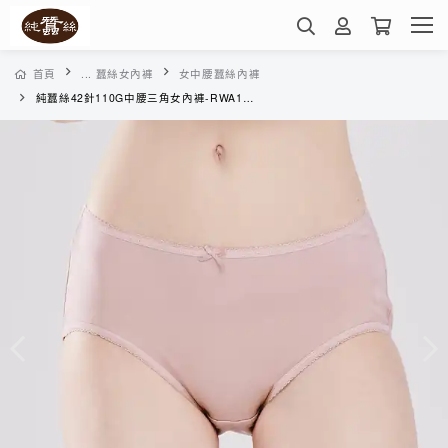
首頁
... 蠶絲女內褲
女中腰蠶絲內褲
純蠶絲42針110G中腰三角女內褲-RWA1A3012C(珠粉)