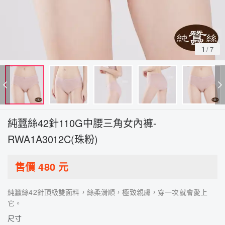
1
/
7
純蠶絲42針110G中腰三角女內褲-
RWA1A3012C(珠粉)
售價
480
元
純蠶絲42針頂級雙面料，絲柔滑順，極致親膚，穿一次就會愛上
它。
尺寸