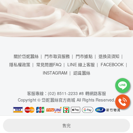
關於岱妮蠶絲
門市取貨服務
門市據點
退換貨須知
隱私權政策
常見問題FAQ
LINE 線上客服
FACEBOOK
INSTAGRAM
認識蠶絲
客服專線：(02) 8511-2233 #8 轉網路客服
Copyright © 岱妮蠶絲官方商城 All Rights Reserved.
岱妮蠶絲股份有限公司 / 84950481
售完
本系統由
1shop一頁購物
維護